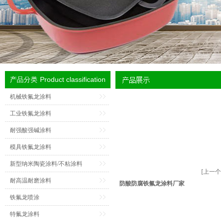
Product classification
产品分类
机械铁氟龙涂料
工业铁氟龙涂料
耐强酸强碱涂料
模具铁氟龙涂料
新型纳米陶瓷涂料/不粘涂料
[上一
耐高温耐磨涂料
防酸防腐铁氟龙涂料厂家
铁氟龙喷涂
特氟龙涂料