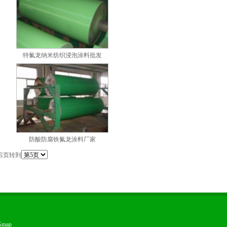
特氟龙纳米纺织浸泡涂料批发
防酸防腐铁氟龙涂料厂家
后页
转到
Gmap