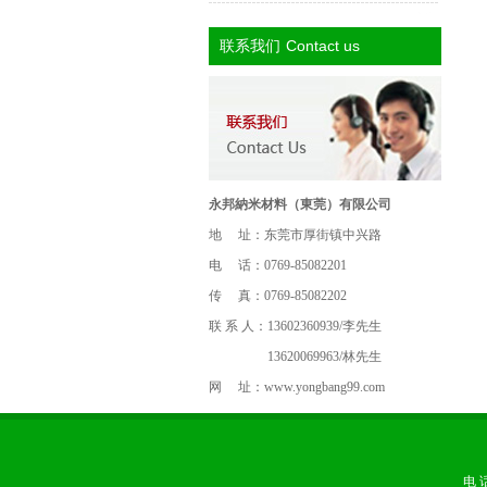
Contact us
联系我们
永邦納米材料（東莞）有限公司
地 址：东莞市厚街镇中兴路
电 话：0769-85082201
传 真：0769-85082202
联 系 人：13602360939/李先生
13620069963/林先生
网 址：
www.yongbang99.com
电 话