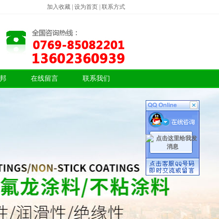
加入收藏
|
设为首页
|
联系方式
邦
在线留言
联系我们