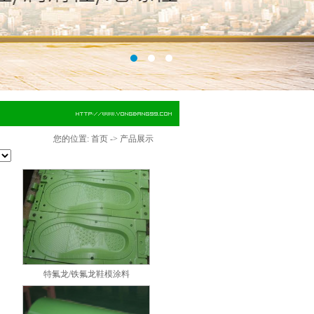
您的位置:
首页
->
产品展示
特氟龙/铁氟龙鞋模涂料