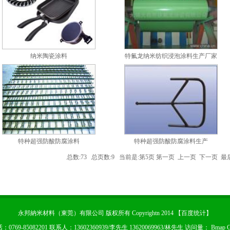
纳米陶瓷涂料
特氟龙纳米纺织浸泡涂料生产厂家
特种超强防酸防腐涂料
特种超强防酸防腐涂料生产
总数:73 总页数:9 当前是:第5页
第一页
上一页
下一页
最
永邦納米材料（東莞）有限公司 版权所有 Copyrightn 2014 【
百度统计
】
：0769-85082201 联系人：13602360939/李先生 13620069963/林先生 访问量：
Bmap