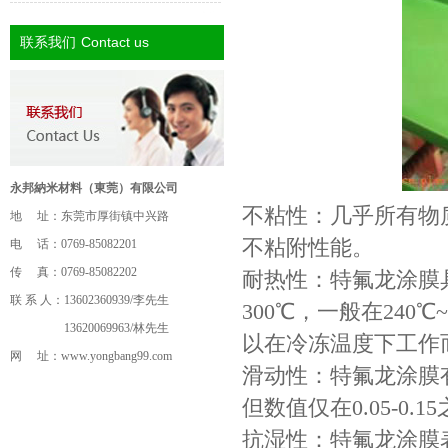
Contact us
联系我们
永邦納米材料（東莞）有限公司
不粘性：几乎所有物
地 址：东莞市厚街镇中兴路
不粘附性能。
电 话：0769-85082201
传 真：0769-85082202
耐热性：特氟龙涂膜
联 系 人：13602360939/李先生
300℃，一般在24
13620069963/林先生
以在冷冻温度下工作
网 址：
www.yongbang99.com
滑动性：特氟龙涂膜
但数值仅在0.05-0.1
抗湿性：特氟龙涂膜