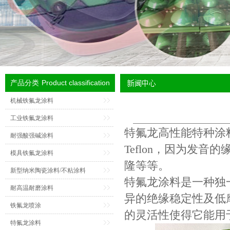
Product classification
产品分类
机械铁氟龙涂料
工业铁氟龙涂料
特氟龙高性能特种涂
耐强酸强碱涂料
Teflon，因为发
模具铁氟龙涂料
隆等等。
新型纳米陶瓷涂料/不粘涂料
特氟龙涂料
是一种独
耐高温耐磨涂料
异的绝缘稳定性及低
铁氟龙喷涂
的灵活性使得它能用
特氟龙涂料