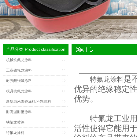
Product classification
产品分类
机械铁氟龙涂料
工业铁氟龙涂料
是
​特氟龙涂料
耐强酸强碱涂料
优异的绝缘稳定
模具铁氟龙涂料
优势。
新型纳米陶瓷涂料/不粘涂料
耐高温耐磨涂料
特氟龙工业用涂
铁氟龙喷涂
活性使得它能用
特氟龙涂料