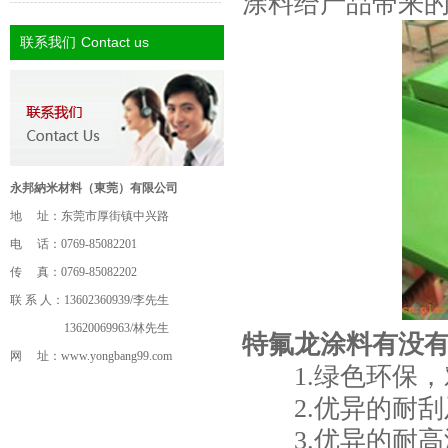
涂料给产品带来
Contact us
联系我们
永邦納米材料（東莞）有限公司
地 址：东莞市厚街镇中兴路
电 话：0769-85082201
传 真：0769-85082202
联 系 人：13602360939/李先生
13620069963/林先生
特氟龙涂料有没有
网 址：
www.yongbang99.com
1.绿色环保，
2.优异的耐刮
3.优异的耐高