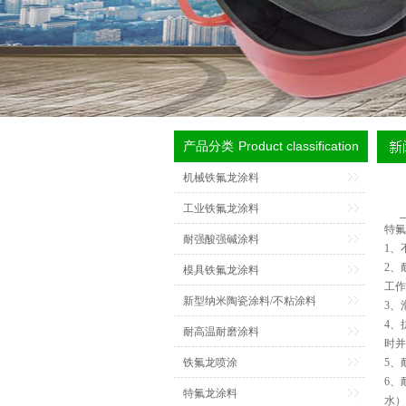
Product classification
产品分类
机械铁氟龙涂料
工业铁氟龙涂料
特氟
耐强酸强碱涂料
1、
2、
模具铁氟龙涂料
工作
新型纳米陶瓷涂料/不粘涂料
3、
4、
耐高温耐磨涂料
时并
铁氟龙喷涂
5、
6、
特氟龙涂料
水）