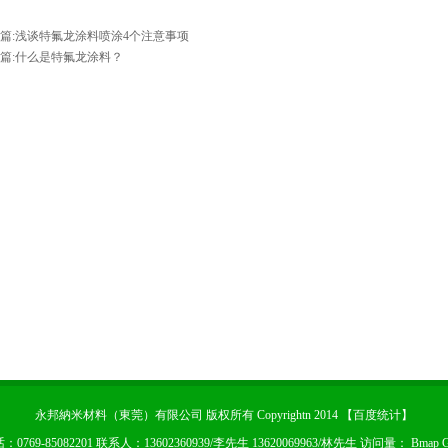
篇:
浅谈特氟龙涂料喷涂4个注意事项
篇:
什么是特氟龙涂料？
永邦納米材料（東莞）有限公司 版权所有 Copyrightn 2014 【
百度统计
】
：0769-85082201 联系人：13602360939/李先生 13620069963/林先生 访问量：
Bmap