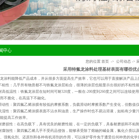
您的位置:
首页
->
公司动态
->
采用特氟龙涂料处理基材表面有哪些优
龙涂料
能降低产品成本，并从很多方面提高生产效率，它也可以用于直接解决产品上
不粘性：几乎所有物质都不与铁氟龙涂层粘合，很薄的涂层也能显示出很好的不粘性
耐高低温性：铁氟龙涂层在短时间可耐320度，一般在-200度到260度之间可以连续
而不脆化，在高温下不融化。
滑动性：聚四氟乙烯涂膜有较低的摩擦系数，负载滑动时摩擦系数产生变化，但数值仅在0.0
抗湿性：聚四氟乙烯涂膜表面不沾水和油质，生产操作时也不易沾溶液，如粘有少量
能提高工作效率。
耐磨损性：在高负载下，具有优良的耐磨性能，在一定的负载下，具备耐磨损和不粘
耐腐蚀性：聚四氟乙烯几乎不受药品侵蚀，能够承受除了熔融的碱金属，氟化介质以及
、强氧化剂、还原剂和各种有机溶剂的作用，可以保护零件免于遭受任何种类的化学