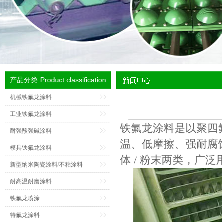
Product classification
产品分类
机械铁氟龙涂料
工业铁氟龙涂料
铁氟龙涂料
是以聚四
耐强酸强碱涂料
温、低摩擦、强耐腐蚀、
模具铁氟龙涂料
体 / 粉末两类，广
新型纳米陶瓷涂料/不粘涂料
耐高温耐磨涂料
铁氟龙喷涂
特氟龙涂料