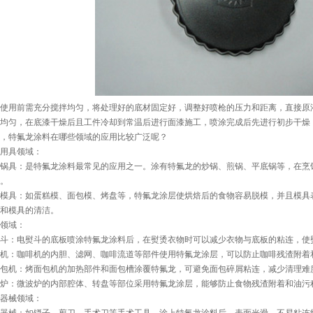
使用前需充分搅拌均匀，将处理好的底材固定好，调整好喷枪的压力和距离，直接原
均匀，在底漆干燥后且工件冷却到常温后进行面漆施工，喷涂完成后先进行初步干燥
，特氟龙涂料在哪些领域的应用比较广泛呢？
用具领域：
锅具：是特氟龙涂料最常见的应用之一。涂有特氟龙的炒锅、煎锅、平底锅等，在烹
。
模具：如蛋糕模、面包模、烤盘等，特氟龙涂层使烘焙后的食物容易脱模，并且模具
和模具的清洁。
领域：
斗：电熨斗的底板喷涂特氟龙涂料后，在熨烫衣物时可以减少衣物与底板的粘连，使
机：咖啡机的内胆、滤网、咖啡流道等部件使用特氟龙涂层，可以防止咖啡残渣附着
包机：烤面包机的加热部件和面包槽涂覆特氟龙，可避免面包碎屑粘连，减少清理难
炉：微波炉的内部腔体、转盘等部位采用特氟龙涂层，能够防止食物残渣附着和油污
器械领域：