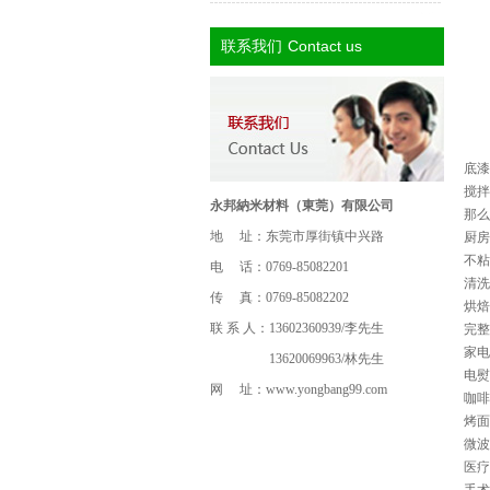
Contact us
联系我们
底漆
搅拌
永邦納米材料（東莞）有限公司
那么
地 址：东莞市厚街镇中兴路
厨房
不粘
电 话：0769-85082201
清洗
传 真：0769-85082202
烘焙
联 系 人：13602360939/李先生
完整
家电
13620069963/林先生
电熨
网 址：
www.yongbang99.com
咖啡
烤面
微波
医疗