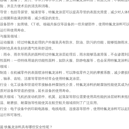
器械：如镊子、剪刀、手术刀等手术工具，涂上特氟龙涂料后，表面光滑，不易粘连
险，并且方便术后的清洗和消毒。
导管：包括导尿管、输液管等，特氟龙涂层可以提高导管的表面光滑度，减少对人体
止细菌和血液的附着，减少感染的发生。
设备部件：如胃镜、CT 机、核磁共振仪等设备的一些关键部件，使用特氟龙涂料可
运行和使用寿命。
与服装领域：
运动服装：经过特氟龙处理的户外服装具有防水、防油、防污的功能，能够抵御雨水
同时也具有良好的透气性和舒适性。
：雨伞、雨衣等雨具的面料经过特氟龙涂层处理后，雨水能够迅速滑落，不会渗透到
性面料：一些特殊用途的功能性面料，如防火服、防静电服等，也会采用特氟龙涂料
领域：
制造：在机械零件的表面喷涂特氟龙涂料，可以降低零件之间的摩擦系数，减少磨损
，轴承、齿轮、活塞等零部件经常会使用特氟龙涂层。
行业：化工设备和管道经常接触各种腐蚀性介质，特氟龙涂料的耐腐蚀性能使其成为
质对设备和管道的侵蚀，延长设备的使用寿命。
航天领域：飞机的发动机部件、机翼、起落架等部位需要使用高性能的涂层材料来抵
温、耐磨损、耐腐蚀等性能使其在航空航天领域得到了广泛应用。
行业：电子设备中的印刷电路板、电线电缆、连接器等部件，使用特氟龙涂料可以起
运行和可靠性。
篇:
铁氟龙涂料具有哪些安全性呢？