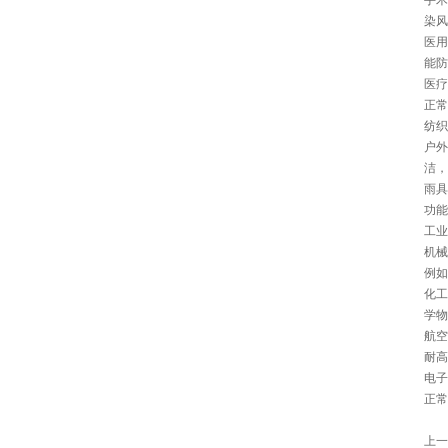
手术
染风
医用
能防
医疗
正常
纺织
户外
洁，
雨具
功能
工业
机械
例如
化工
学物
航空
耐高
电子
正常
上一