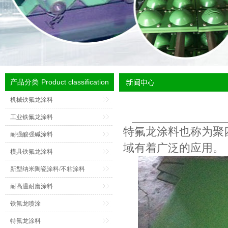
Product classification
产品分类
机械铁氟龙涂料
工业铁氟龙涂料
特氟龙涂料
也称为聚
耐强酸强碱涂料
域有着广泛的应用。
模具铁氟龙涂料
新型纳米陶瓷涂料/不粘涂料
耐高温耐磨涂料
铁氟龙喷涂
特氟龙涂料