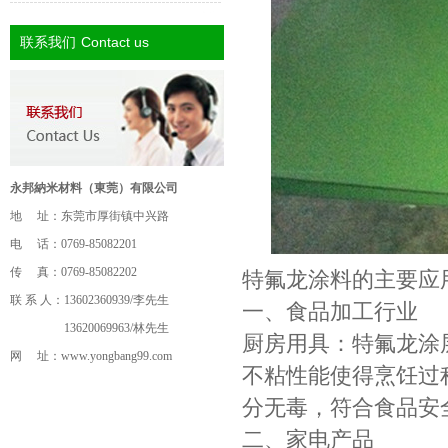
Contact us
联系我们
永邦納米材料（東莞）有限公司
地 址：东莞市厚街镇中兴路
电 话：0769-85082201
传 真：0769-85082202
特氟龙涂料的主要应
联 系 人：13602360939/李先生
一、食品加工行业
13620069963/林先生
厨房用具：特氟龙涂
网 址：
www.yongbang99.com
不粘性能使得烹饪过
分无毒，符合食品安
二、家电产品