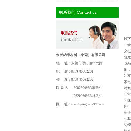
Contact us
联系我们
以下
1.
烹饪
永邦納米材料（東莞）有限公司
饪难
地 址：东莞市厚街镇中兴路
食品
附，
电 话：0769-85082201
2.
传 真：0769-85082202
家电
联 系 人：13602360939/李先生
特氟
日常
13620069963/林先生
3.
网 址：
www.yongbang99.com
医疗
便
4.
纺织