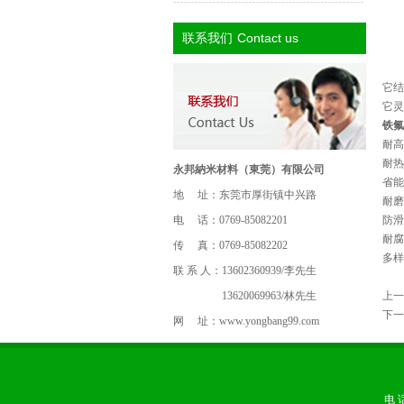
Contact us
联系我们
它结
它灵
铁氟
耐高
耐热
永邦納米材料（東莞）有限公司
省能
地 址：东莞市厚街镇中兴路
耐磨
电 话：0769-85082201
防滑
耐腐
传 真：0769-85082202
多样
联 系 人：13602360939/李先生
13620069963/林先生
上一
下一
网 址：
www.yongbang99.com
电 话