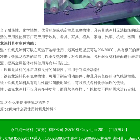
合了耐热性、化学惰性、优异的绝缘稳定性及低摩擦性，具有其他涂料无法抗衡的综
活的应用性使得它广泛应用于炊具、餐具、家具、模具、家电、汽车、机械、医药、
龙涂料具有多种功能：
温：铁氟龙涂料可以在高温下连续使用，最高使用温度可达290-300℃，具有极低
冲击：铁氟龙涂料的涂层可以承受热冲击，对金属表面、各种耐火材料表面进行表层
源，提高金属基体材料使用寿命1-2倍以上。
：铁氟龙涂料的涂层具有良好的耐磨性，可用于制造滑动部件。
：铁氟龙涂料具有低摩擦性，可用于制造滑动部件，并且具有良好的电气绝缘性能。
蚀：铁氟龙涂料具有耐油性能和耐酸耐碱性，可以抵抗各种化学物质的侵蚀。
性：铁氟龙涂料不仅具有多种功能，而且颜色多样，可以根据不同的需求进行定制。
篇:
为什么要使用铁氟龙涂料？
篇:
分解为什么要使用特氟龙涂料？
永邦納米材料（東莞）有限公司 版权所有 Copyrightn 2014 【
百度统计
】
：0769-85082201 联系人：13602360939/李先生 13620069963/林先生 访问量：
Bmap