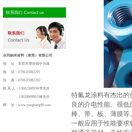
Contact us
联系我们
永邦納米材料（東莞）有限公司
地 址：东莞市厚街镇中兴路
电 话：0769-85082201
传 真：0769-85082202
联 系 人：13602360939/李先生
特氟龙涂料有杰出的
13620069963/林先生
良的介电性能、很低
网 址：
www.yongbang99.com
棒、带、板、薄膜等
一般应用于性能要求