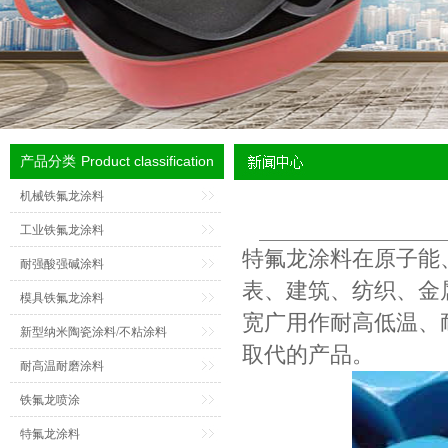
Product classification
产品分类
机械铁氟龙涂料
工业铁氟龙涂料
特氟龙涂料
在原子能
耐强酸强碱涂料
表、建筑、纺织、金
模具铁氟龙涂料
宽广用作耐高低温、
新型纳米陶瓷涂料/不粘涂料
取代的产品。
耐高温耐磨涂料
铁氟龙喷涂
特氟龙涂料