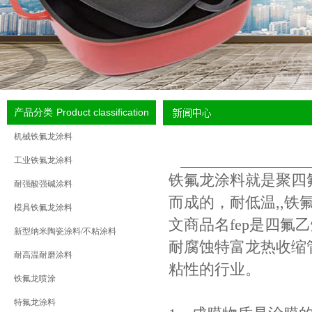
Product classification
产品分类
机械铁氟龙涂料
工业铁氟龙涂料
铁氟龙涂料
就是聚四
耐强酸强碱涂料
而成的，耐低温,,铁氟
模具铁氟龙涂料
文商品名fep是四氟
新型纳米陶瓷涂料/不粘涂料
耐腐蚀特富龙热收缩管
耐高温耐磨涂料
粘性的行业。
铁氟龙喷涂
特氟龙涂料